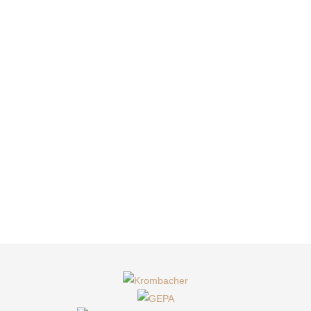
Kaffee oder Tee? Das ist hier die
Frage - und die Antwort!